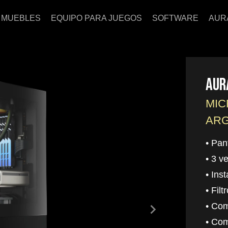
MUEBLES
EQUIPO PARA JUEGOS
SOFTWARE
AUR
AUR
MIC
AR
• Pan
• 3 v
• Ins
• Fil
keyboard_arrow_right
• Com
• Co