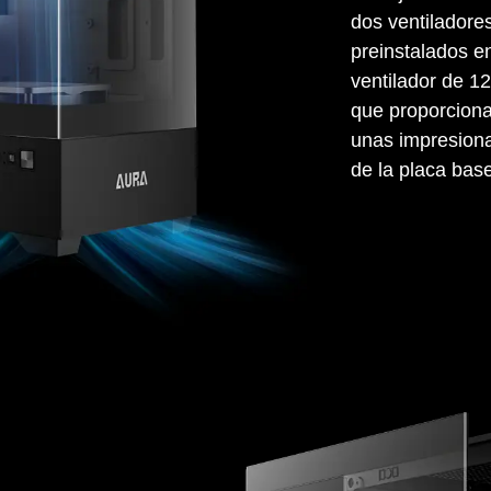
dos ventiladore
preinstalados en
ventilador de 1
que proporcionan
unas impresion
de la placa bas