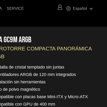
keyboard_arrow_right
A
SERVICE
Español
A GC9M ARGB
ROTORRE COMPACTA PANORÁMICA
GB
talla de cristal templado sin juntas
entiladores ARGB de 120 mm integrados
talación sin herramientas
tro de polvo magnético
patible con placas base Mini-ITX y Micro-ATX
mpatible con GPU de 400 mm