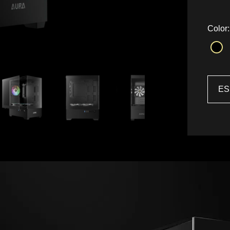
Color:
ES