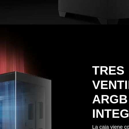
TRES
VENT
ARGB
INTE
La caja viene c